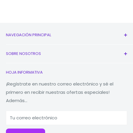
NAVEGACIÓN PRINCIPAL
Todos los productos
SOBRE NOSOTROS
Nuevo
Auriculares
Contáctenos
HOJA INFORMATIVA
Relojes
Nuestra historia
Macbooks
Reducir Reutilizar Reciclar
¡Regístrate en nuestro correo electrónico y sé el
primero en recibir nuestras ofertas especiales!
Tabletas
¿Por qué Fonez?
Además...
Bancos de energía
Accesorios
Tu correo electrónico