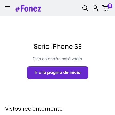
Saltar
0
Fonez
al
contenido
Serie iPhone SE
Esta colección está vacía
Ir a la página de inicio
Vistos recientemente